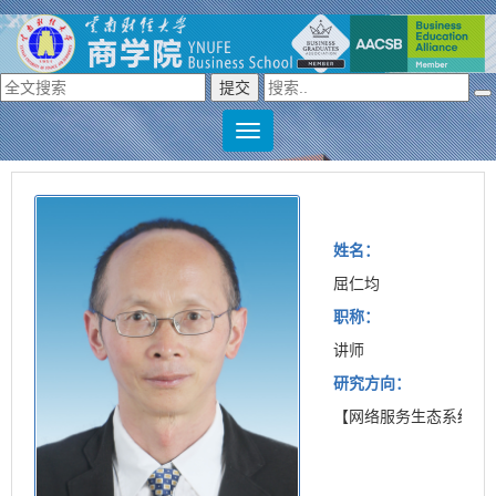
姓名：
屈仁均
职称：
讲师
研究方向：
【网络服务生态系统】/[